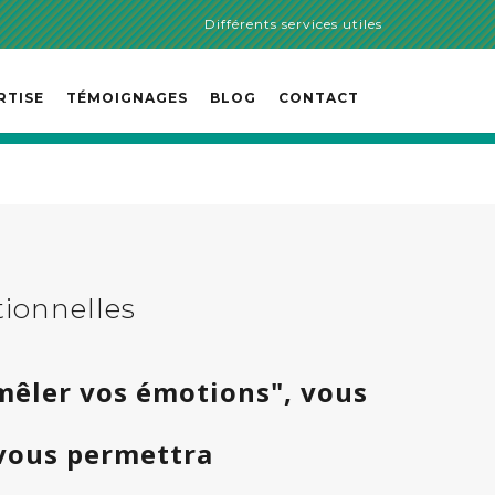
Différents services utiles
RTISE
TÉMOIGNAGES
BLOG
CONTACT
tionnelles
émêler vos émotions", vous
 vous permettra